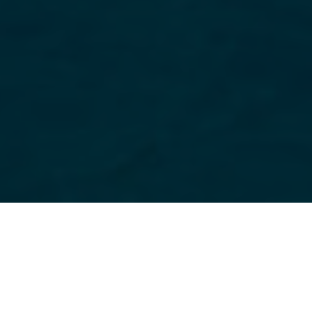
Ege Sularında Maceraya Hazırmısınız
sınırsız
Eğlencenin ve
aktivetinin
olduğu nokta