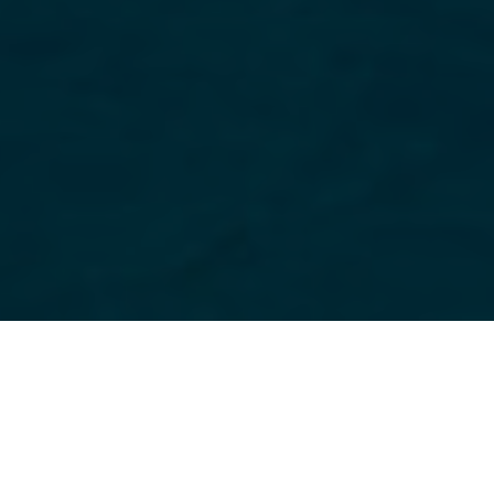
Ege Sularında Maceraya Hazırmısınız
sınırsız
Eğlencenin ve
aktivetinin
olduğu nokta